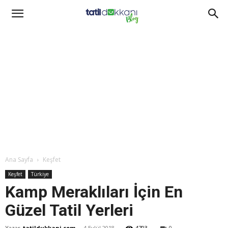
Ana Sayfa
Keşfet
Keşfet
Türkiye
Kamp Meraklıları İçin En
Güzel Tatil Yerleri
Yazar
tatildukkani.com
-
4 Eylül 2018
4703
0