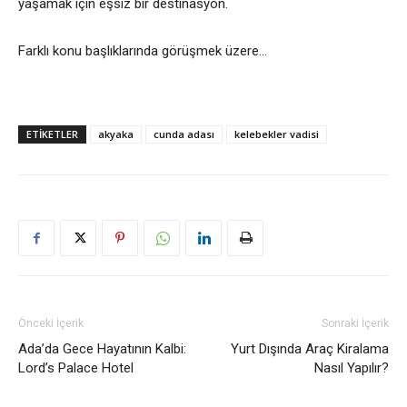
yaşamak için eşsiz bir destinasyon.
Farklı konu başlıklarında görüşmek üzere…
ETIKETLER
akyaka
cunda adası
kelebekler vadisi
Önceki İçerik
Sonraki İçerik
Ada’da Gece Hayatının Kalbi:
Yurt Dışında Araç Kiralama
Lord’s Palace Hotel
Nasıl Yapılır?