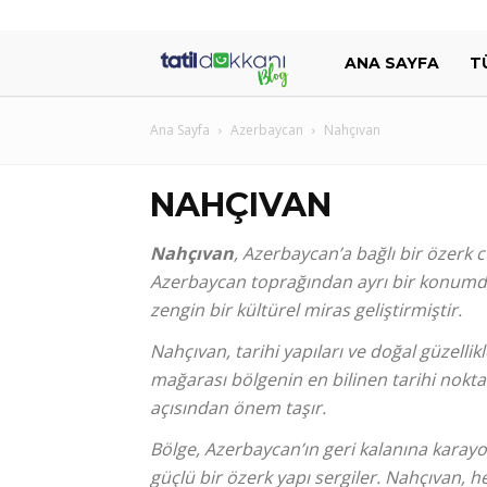
Tatil
ANA SAYFA
T
Dükkanı
Ana Sayfa
Azerbaycan
Nahçıvan
Blog
NAHÇIVAN
Nahçıvan
, Azerbaycan’a bağlı bir özerk c
Azerbaycan toprağından ayrı bir konumda
zengin bir kültürel miras geliştirmiştir.
Nahçıvan, tarihi yapıları ve doğal güzellikl
mağarası bölgenin en bilinen tarihi nokta
açısından önem taşır.
Bölge, Azerbaycan’ın geri kalanına karay
güçlü bir özerk yapı sergiler. Nahçıvan, he