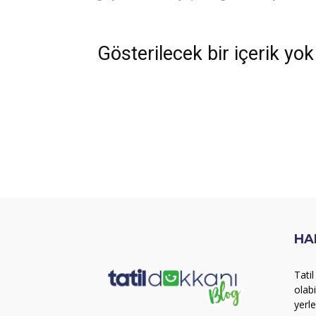
Gösterilecek bir içerik yok
HA
Tati
olab
yerl