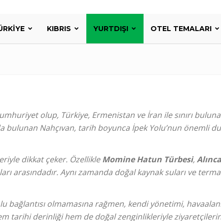
ÜRKIYE
KIBRIS
YURTDIŞI
OTEL TEMALARI
umhuriyet olup, Türkiye, Ermenistan ve İran ile sınırı buluna
 bulunan Nahçıvan, tarih boyunca İpek Yolu’nun önemli dur
eriyle dikkat çeker. Özellikle
Momine Hatun Türbesi
,
Alınca
ları arasındadır. Aynı zamanda doğal kaynak suları ve termal 
olu bağlantısı olmamasına rağmen, kendi yönetimi, havaalanı
m tarihi derinliği hem de doğal zenginlikleriyle ziyaretçileri