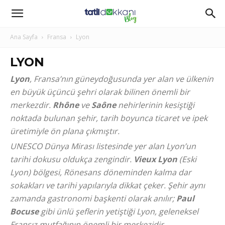
Ana Sayfa
Fransa
Lyon
LYON
Lyon
, Fransa’nın güneydoğusunda yer alan ve ülkenin
en büyük üçüncü şehri olarak bilinen önemli bir
merkezdir.
Rhône
ve
Saône
nehirlerinin kesiştiği
noktada bulunan şehir, tarih boyunca ticaret ve ipek
üretimiyle ön plana çıkmıştır.
UNESCO Dünya Mirası listesinde yer alan Lyon’un
tarihi dokusu oldukça zengindir.
Vieux Lyon
(Eski
Lyon) bölgesi, Rönesans döneminden kalma dar
sokakları ve tarihi yapılarıyla dikkat çeker. Şehir aynı
zamanda gastronomi başkenti olarak anılır;
Paul
Bocuse
gibi ünlü şeflerin yetiştiği Lyon, geleneksel
Fransız mutfağının önemli bir merkezidir.