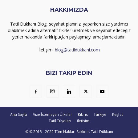
HAKKIMIZDA
Tatil Dükkanı Blog, seyahat planınızı yaparken size yardımcı
olabilmek adına alternatif fikirler üretmek ve seyahat edeceğiz
yerler hakkında farklı ipuçları paylaşmayı amaçlamaktadır.
İletişim:
blog@tatildukkani.com
BIZI TAKIP EDIN
Ana Sayfa
Vize İstemeyen Ülkeler
Kıbrıs
Türkiye
Keşfet
Tatil Tüyoları
İletişim
© © 2015 - 2022 Tüm Hakları Saklıdır. Tatil Dükkanı