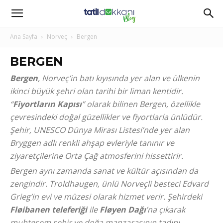
Ana Sayfa
Norveç
Bergen
BERGEN
Bergen
, Norveç’in batı kıyısında yer alan ve ülkenin
ikinci büyük şehri olan tarihi bir liman kentidir.
“
Fiyortların Kapısı
” olarak bilinen Bergen, özellikle
çevresindeki doğal güzellikler ve fiyortlarla ünlüdür.
Şehir, UNESCO Dünya Mirası Listesi’nde yer alan
Bryggen adlı renkli ahşap evleriyle tanınır ve
ziyaretçilerine Orta Çağ atmosferini hissettirir.
Bergen aynı zamanda sanat ve kültür açısından da
zengindir. Troldhaugen, ünlü Norveçli besteci Edvard
Grieg’in evi ve müzesi olarak hizmet verir. Şehirdeki
Fløibanen teleferiği
ile
Fløyen Dağı
’na çıkarak
muhteşem şehir ve doğa manzarasının tadını