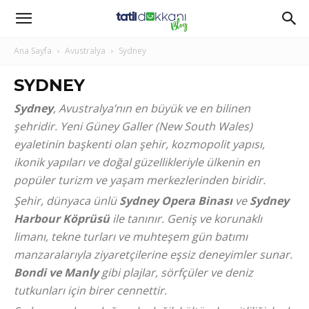
Ana Sayfa
Avustralya
Sydney
SYDNEY
Sydney
, Avustralya’nın en büyük ve en bilinen
şehridir. Yeni Güney Galler (New South Wales)
eyaletinin başkenti olan şehir, kozmopolit yapısı,
ikonik yapıları ve doğal güzellikleriyle ülkenin en
popüler turizm ve yaşam merkezlerinden biridir.
Şehir, dünyaca ünlü
Sydney Opera Binası
ve
Sydney
Harbour Köprüsü
ile tanınır. Geniş ve korunaklı
limanı, tekne turları ve muhteşem gün batımı
manzaralarıyla ziyaretçilerine eşsiz deneyimler sunar.
Bondi ve Manly
gibi plajlar, sörfçüler ve deniz
tutkunları için birer cennettir.