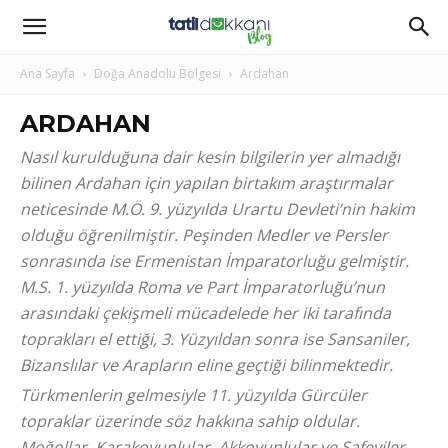
Ana Sayfa
Doğa Anadolu Bölgesi
Ardahan
ARDAHAN
Nasıl kurulduğuna dair kesin bilgilerin yer almadığı
bilinen Ardahan için yapılan birtakım araştırmalar
neticesinde M.Ö. 9. yüzyılda Urartu Devleti’nin hakim
olduğu öğrenilmiştir. Peşinden Medler ve Persler
sonrasında ise Ermenistan İmparatorluğu gelmiştir.
M.S. 1. yüzyılda Roma ve Part İmparatorluğu’nun
arasındaki çekişmeli mücadelede her iki tarafında
toprakları el ettiği, 3. Yüzyıldan sonra ise Sansaniler,
Bizanslılar ve Arapların eline geçtiği bilinmektedir.
Türkmenlerin gelmesiyle 11. yüzyılda Gürcüler
topraklar üzerinde söz hakkına sahip oldular.
Moğollar, Karakoyunlular, Akkoyunlular ve Safeviler