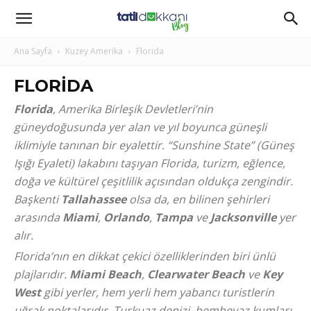
Ana Sayfa
Kuzey Amerika
Florida
FLORIDA
Florida
, Amerika Birleşik Devletleri’nin
güneydoğusunda yer alan ve yıl boyunca güneşli
iklimiyle tanınan bir eyalettir. “Sunshine State” (Güneş
Işığı Eyaleti) lakabını taşıyan Florida, turizm, eğlence,
doğa ve kültürel çeşitlilik açısından oldukça zengindir.
Başkenti
Tallahassee
olsa da, en bilinen şehirleri
arasında
Miami
,
Orlando
,
Tampa
ve
Jacksonville
yer
alır.
Florida’nın en dikkat çekici özelliklerinden biri ünlü
plajlarıdır.
Miami Beach
,
Clearwater Beach
ve
Key
West
gibi yerler, hem yerli hem yabancı turistlerin
uğrak noktalarıdır. Turkuaz denizi, bembeyaz kumları