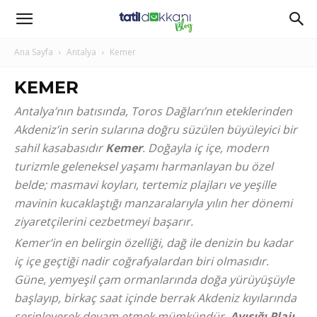
Ana Sayfa
Antalya
Kemer
KEMER
Antalya’nın batısında, Toros Dağları’nın eteklerinden
Akdeniz’in serin sularına doğru süzülen büyüleyici bir
sahil kasabasıdır
Kemer
. Doğayla iç içe, modern
turizmle geleneksel yaşamı harmanlayan bu özel
belde; masmavi koyları, tertemiz plajları ve yeşille
mavinin kucaklaştığı manzaralarıyla yılın her dönemi
ziyaretçilerini cezbetmeyi başarır.
Kemer’in en belirgin özelliği, dağ ile denizin bu kadar
iç içe geçtiği nadir coğrafyalardan biri olmasıdır.
Güne, yemyeşil çam ormanlarında doğa yürüyüşüyle
başlayıp, birkaç saat içinde berrak Akdeniz kıyılarında
serinleyerek devam etmek mümkündür.
Ayışığı Plajı
,