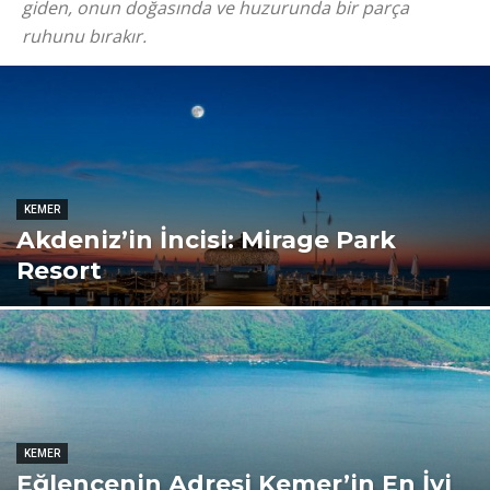
giden, onun doğasında ve huzurunda bir parça
ruhunu bırakır.
KEMER
Akdeniz’in İncisi: Mirage Park
Resort
KEMER
Eğlencenin Adresi Kemer’in En İyi