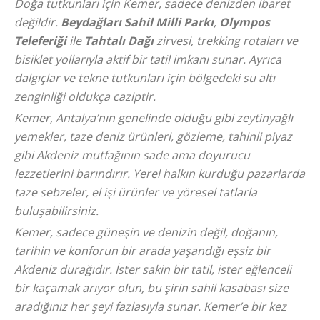
Doğa tutkunları için Kemer, sadece denizden ibaret
değildir.
Beydağları Sahil Milli Parkı
,
Olympos
Teleferiği
ile
Tahtalı Dağı
zirvesi, trekking rotaları ve
bisiklet yollarıyla aktif bir tatil imkanı sunar. Ayrıca
dalgıçlar ve tekne tutkunları için bölgedeki su altı
zenginliği oldukça caziptir.
Kemer, Antalya’nın genelinde olduğu gibi zeytinyağlı
yemekler, taze deniz ürünleri, gözleme, tahinli piyaz
gibi Akdeniz mutfağının sade ama doyurucu
lezzetlerini barındırır. Yerel halkın kurduğu pazarlarda
taze sebzeler, el işi ürünler ve yöresel tatlarla
buluşabilirsiniz.
Kemer, sadece güneşin ve denizin değil, doğanın,
tarihin ve konforun bir arada yaşandığı eşsiz bir
Akdeniz durağıdır. İster sakin bir tatil, ister eğlenceli
bir kaçamak arıyor olun, bu şirin sahil kasabası size
aradığınız her şeyi fazlasıyla sunar. Kemer’e bir kez