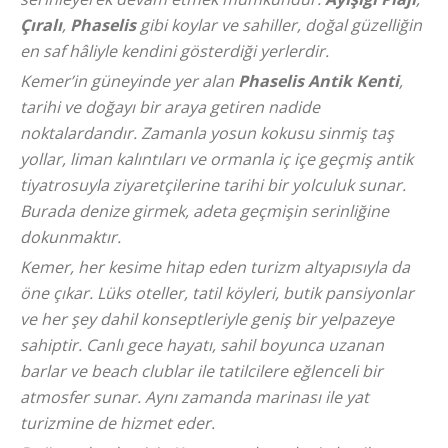
Çıralı
,
Phaselis
gibi koylar ve sahiller, doğal güzelliğin
en saf hâliyle kendini gösterdiği yerlerdir.
Kemer’in güneyinde yer alan
Phaselis Antik Kenti
,
tarihi ve doğayı bir araya getiren nadide
noktalardandır. Zamanla yosun kokusu sinmiş taş
yollar, liman kalıntıları ve ormanla iç içe geçmiş antik
tiyatrosuyla ziyaretçilerine tarihi bir yolculuk sunar.
Burada denize girmek, adeta geçmişin serinliğine
dokunmaktır.
Kemer, her kesime hitap eden turizm altyapısıyla da
öne çıkar. Lüks oteller, tatil köyleri, butik pansiyonlar
ve her şey dahil konseptleriyle geniş bir yelpazeye
sahiptir. Canlı gece hayatı, sahil boyunca uzanan
barlar ve beach clublar ile tatilcilere eğlenceli bir
atmosfer sunar. Aynı zamanda marinası ile yat
turizmine de hizmet eder.