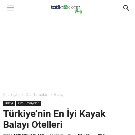
Ana Sayfa
Otel Temaları
Balayı
Balayı
Otel Tavsiyeleri
Türkiye’nin En İyi Kayak
Balayı Otelleri
Yazar
tatildukkani.com
-
13 Aralık 2018
4281
0