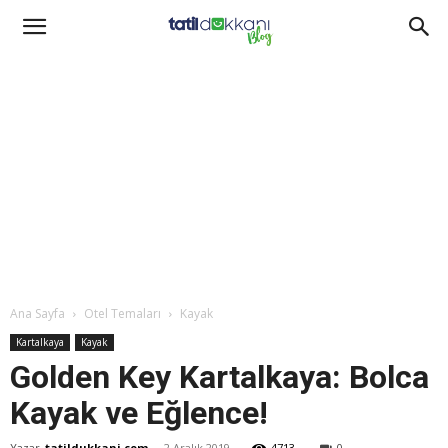
Ana Sayfa
Otel Temaları
Kayak
Kartalkaya
Kayak
Golden Key Kartalkaya: Bolca
Kayak ve Eğlence!
Yazar
tatildukkani.com
-
2 Aralık 2019
4713
0