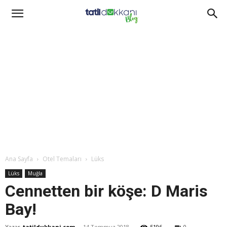
Ana Sayfa
Otel Temaları
Lüks
Lüks
Muğla
Cennetten bir köşe: D Maris
Bay!
Yazar
tatildukkani.com
-
14 Temmuz 2018
5196
0