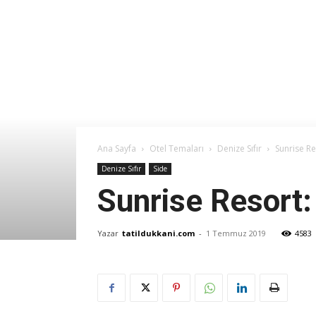
Ana Sayfa
Otel Temaları
Denize Sıfır
Sunrise Re
Denize Sıfır
Side
Sunrise Resort:
Yazar
tatildukkani.com
-
1 Temmuz 2019
4583