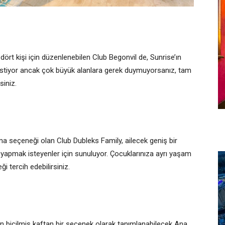
t kişi için düzenlenebilen Club Begonvil de, Sunrise’ın
 istiyor ancak çok büyük alanlara gerek duymuyorsanız, tam
siniz.
ma seçeneği olan Club Dubleks Family, ailecek geniş bir
 yapmak isteyenler için sunuluyor. Çocuklarınıza ayrı yaşam
ği tercih edebilirsiniz.
çin biçilmiş kaftan bir seçenek olarak tanımlanabilecek Ana