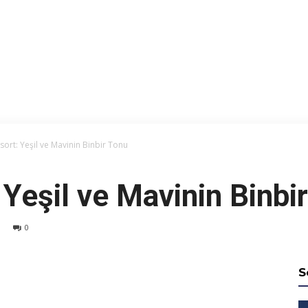
sort: Yeşil ve Mavinin Binbir Tonu
 Yeşil ve Mavinin Binbi
0
S