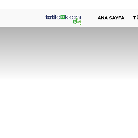
Tatil
ANA SAYFA
T
Dükkanı
Blog