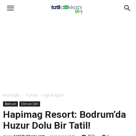
Ana Sayfa
Türkiye
Ege Bölgesi
Bodrum
Denize Sıfır
Hapimag Resort: Bodrum’da
Huzur Dolu Bir Tatil!
Yazar
tatildukkani.com
-
16 Haziran 2019
4523
0