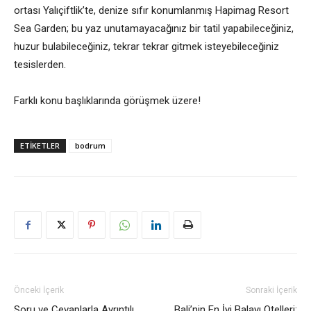
ortası Yalıçiftlik’te, denize sıfır konumlanmış Hapimag Resort
Sea Garden; bu yaz unutamayacağınız bir tatil yapabileceğiniz,
huzur bulabileceğiniz, tekrar tekrar gitmek isteyebileceğiniz
tesislerden.
Farklı konu başlıklarında görüşmek üzere!
ETIKETLER
bodrum
Önceki İçerik
Sonraki İçerik
Soru ve Cevaplarla Ayrıntılı
Bali’nin En İyi Balayı Otelleri: