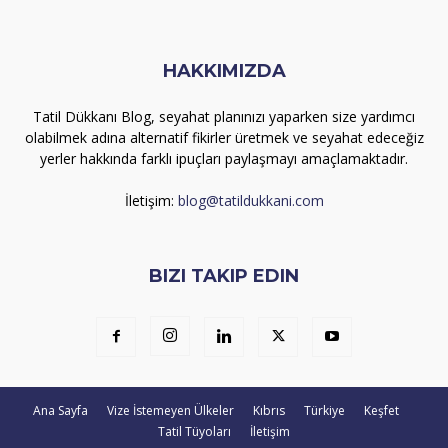
HAKKIMIZDA
Tatil Dükkanı Blog, seyahat planınızı yaparken size yardımcı
olabilmek adına alternatif fikirler üretmek ve seyahat edeceğiz
yerler hakkında farklı ipuçları paylaşmayı amaçlamaktadır.
İletişim:
blog@tatildukkani.com
BIZI TAKIP EDIN
Ana Sayfa
Vize İstemeyen Ülkeler
Kıbrıs
Türkiye
Keşfet
Tatil Tüyoları
İletişim