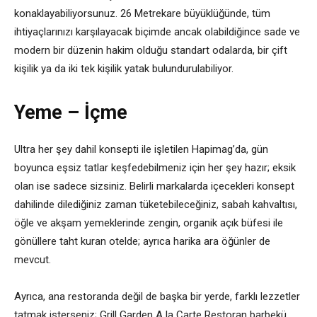
konaklayabiliyorsunuz. 26 Metrekare büyüklüğünde, tüm
ihtiyaçlarınızı karşılayacak biçimde ancak olabildiğince sade ve
modern bir düzenin hakim olduğu standart odalarda, bir çift
kişilik ya da iki tek kişilik yatak bulundurulabiliyor.
Yeme – İçme
Ultra her şey dahil konsepti ile işletilen Hapimag’da, gün
boyunca eşsiz tatlar keşfedebilmeniz için her şey hazır; eksik
olan ise sadece sizsiniz. Belirli markalarda içecekleri konsept
dahilinde dilediğiniz zaman tüketebileceğiniz, sabah kahvaltısı,
öğle ve akşam yemeklerinde zengin, organik açık büfesi ile
gönüllere taht kuran otelde; ayrıca harika ara öğünler de
mevcut.
Ayrıca, ana restoranda değil de başka bir yerde, farklı lezzetler
tatmak isterseniz; Grill Garden A la Carte Restoran barbekü