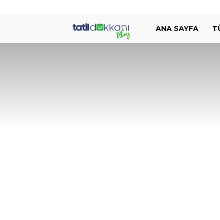
Tatil
ANA SAYFA
T
Dükkanı
Blog