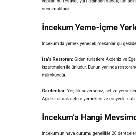
yapılan bu festival, yurt dışından sanatçıları ağ
sunulmaktadır.
İncekum Yeme-İçme Yerle
İncekum’da yemek yenecek mekânlar şu şekilde s
İsa’s Restoran:
Giden turistlere Akdeniz ve Ege 
kızartmaları ile ünlüdür. Bunun yanında restor
mümkündür.
Gardenbar:
Yeşillik severseniz, sebze yemekler
Ağırlıklı olarak sebze yemekleri ve meyveli- sütl
İncekum’a Hangi Mevsimde
İncekum’un hava durumu genellikle 20 derecelerd