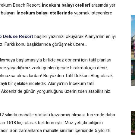
 İncekum Beach Resort,
İncekum balayı otelleri
arasında yer
 balayını
İncekum balayı otellerinde
yapmak isteyenlere
no Deluxe Resort
başlıklı yazımızı okuyarak Alanya’nın en iyi
siniz. Farklı konu başlıklarında görüşmek üzere…
lınmaya başlamasıyla birlikte yaz dönemi için tatil planları
ce yaşadığımız zorlu günleri geride bırakmak için deniz,
l olmazsa olmazlardan! Bu yüzden Tatil Dükkanı Blog olarak,
lı bir şekilde inceledik. Alanya’nın İncekum tatil
Akdeniz’de günün yorgunluğunu üzerinizden atabilirsiniz.
2012 yılında mahalle statüsü kazanmış olması, turizmde daha
n 1518 kişi olarak belirlenmiştir. Muz yetiştiriciliğinin
dır. Son zamanlarda mahalle sınırları içerisinde 5 yıldızlı