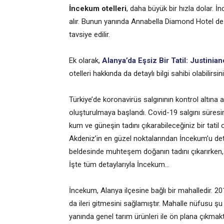
İncekum otelleri
, daha büyük bir hızla dolar.
alır. Bunun yanında Annabella Diamond Hotel de
tavsiye edilir.
Ek olarak,
Alanya’da Eşsiz Bir Tatil: Justinia
otelleri hakkında da detaylı bilgi sahibi olabilir
Türkiye’de koronavirüs salgınının kontrol altına a
oluşturulmaya başlandı. Covid-19 salgını süresin
kum ve güneşin tadını çıkarabileceğiniz bir tati
Akdeniz’in en güzel noktalarından İncekum’u detay
beldesinde muhteşem doğanın tadını çıkarırken, 
İşte tüm detaylarıyla İncekum…
İncekum, Alanya ilçesine bağlı bir mahalledir. 
da ileri gitmesini sağlamıştır. Mahalle nüfusu şu a
yanında genel tarım ürünleri ile ön plana çıkmakta