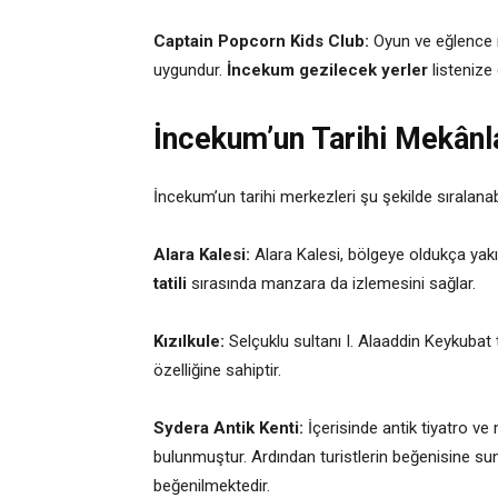
Captain Popcorn Kids Club:
Oyun ve eğlence m
uygundur.
İncekum gezilecek yerler
listenize
İncekum’un Tarihi Mekânl
İncekum’un tarihi merkezleri şu şekilde sıralanabi
Alara Kalesi:
Alara Kalesi, bölgeye oldukça yakı
tatili
sırasında manzara da izlemesini sağlar.
Kızılkule:
Selçuklu sultanı I. Alaaddin Keykubat 
özelliğine sahiptir.
Sydera Antik Kenti:
İçerisinde antik tiyatro ve 
bulunmuştur. Ardından turistlerin beğenisine su
beğenilmektedir.