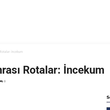
Rotalar: İncekum
rası Rotalar: İncekum
0
S