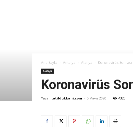
Ana Sayfa
Antalya
Alanya
Koronavirüs Sonrası 
Alanya
Koronavirüs Son
Yazar
tatildukkani.com
-
5 Mayıs 2020
4323