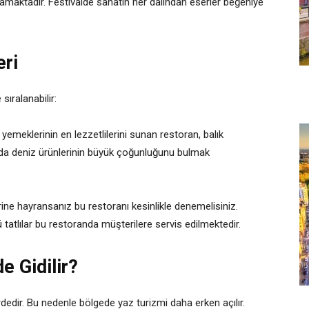
ırlamaktadır. Festivalde sanatın her dalından eserler beğeniye
ri
ıralanabilir:
yemeklerinin en lezzetlilerini sunan restoran, balık
anda deniz ürünlerinin büyük çoğunluğunu bulmak
ine hayransanız bu restoranı kesinlikle denemelisiniz.
ü tatlılar bu restoranda müşterilere servis edilmektedir.
 Gidilir?
edir. Bu nedenle bölgede yaz turizmi daha erken açılır.