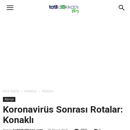
Ana Sayfa
Antalya
Alanya
Alanya
Koronavirüs Sonrası Rotalar:
Konaklı
Yazar
tatildukkani.com
-
29 Nisan 2020
4300
0