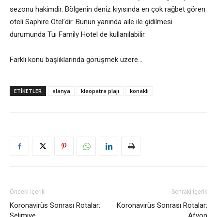
sezonu hakimdir. Bölgenin deniz kıyısında en çok rağbet gören
oteli Saphire Otel’dir. Bunun yanında aile ile gidilmesi
durumunda Tuı Family Hotel de kullanılabilir.
Farklı konu başlıklarında görüşmek üzere…
ETIKETLER
alanya
kleopatra plajı
konaklı
Önceki İçerik
Sonraki İçerik
Koronavirüs Sonrası Rotalar:
Koronavirüs Sonrası Rotalar:
Selimiye
Afyon