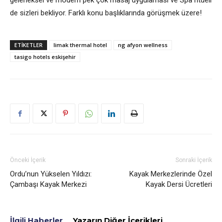
geleneksel ve modern pek çok masaj uygulaması ve Spa ritüeli
de sizleri bekliyor. Farklı konu başlıklarında görüşmek üzere!
ETIKETLER
limak thermal hotel
ng afyon wellness
tasigo hotels eskişehir
Önceki İçerik
Sonraki İçerik
Ordu’nun Yükselen Yıldızı:
Kayak Merkezlerinde Özel
Çambaşı Kayak Merkezi
Kayak Dersi Ücretleri
İlgili Haberler
Yazarın Diğer İçerikleri