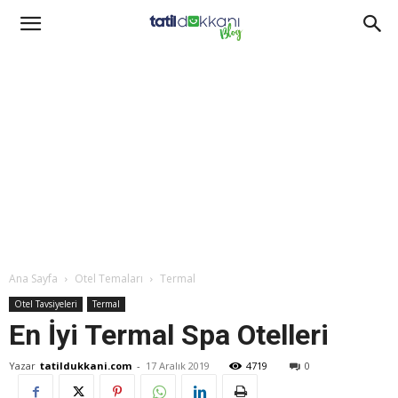
Ana Sayfa
Otel Temaları
Termal
Otel Tavsiyeleri
Termal
En İyi Termal Spa Otelleri
Yazar
tatildukkani.com
-
17 Aralık 2019
4719
0