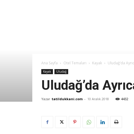
Ana Sayfa
Otel Temaları
Kayak
Uludağ’da Ayrıca
Kayak
Uludağ
Uludağ’da Ayrıca
Yazar
tatildukkani.com
-
10 Aralık 2018
4432