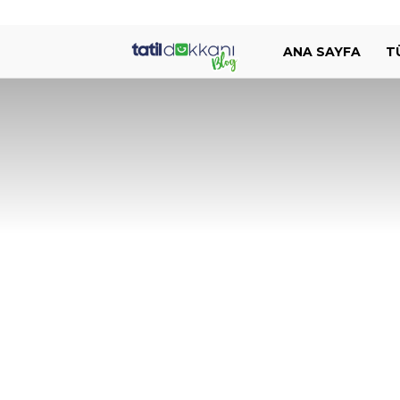
Tatil
ANA SAYFA
T
Dükkanı
Blog