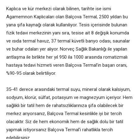
Kaplıca ve kür merkezi olarak bilinen, tarihte ise ismi
Agamemnon Kaplıcaları olan Balçova Termal, 2500 yıldan bu
yana şifa kaynağı olarak kullanılıyor. Tesis içerisinde bulunan
fizik tedavi merkezinin yanı sıra, tesise ait 8 değişik konumda
ve ısıda termal havuz, 37 termal küvetli banyo odası, saunalar
ve buhar odaları yer alıyor. Norveç Sağlık Bakanlığı ile yapılan
antlaşma ile birlikte her yıl 950 ila 1000 arasında romatizmalı
hastaya tedavi hizmeti veren Balçova Termal’in başarı oranı,
%90-95 olarak belirtiliyor.
35-41 derece arasındaki termal suyu, mineral olarak kalsiyum,
sodyum, klorür, sülfat, potasyum ve magnezyum içeriyor. Hem
sağlıklı bir tatil hem de rahatsızlıklarınıza şifa olabilecek bir
merkez arıyorsanız, Balçova Termal kesinlikle iyi bir tercih
olacaktır. Siz de hem ekonomik hem de sağlık dolu bir tatil
yapmak istiyorsanız Balçova Termal’i rahatlıkla tercih
edebilirsiniz.