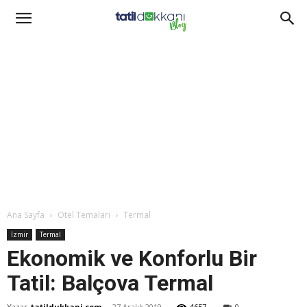
Ana Sayfa
Otel Temaları
Termal
İzmir
Termal
Ekonomik ve Konforlu Bir
Tatil: Balçova Termal
Yazar
tatildukkani.com
-
27 Aralık 2019
4657
0