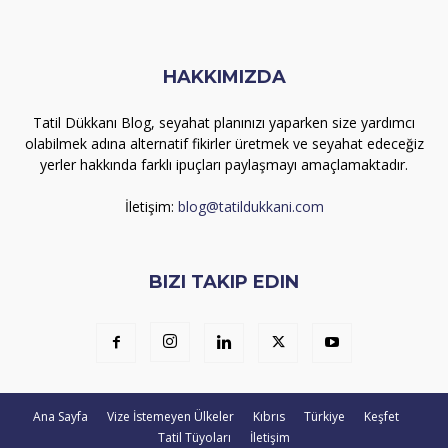
HAKKIMIZDA
Tatil Dükkanı Blog, seyahat planınızı yaparken size yardımcı
olabilmek adına alternatif fikirler üretmek ve seyahat edeceğiz
yerler hakkında farklı ipuçları paylaşmayı amaçlamaktadır.
İletişim:
blog@tatildukkani.com
BIZI TAKIP EDIN
Ana Sayfa
Vize İstemeyen Ülkeler
Kıbrıs
Türkiye
Keşfet
Tatil Tüyoları
İletişim