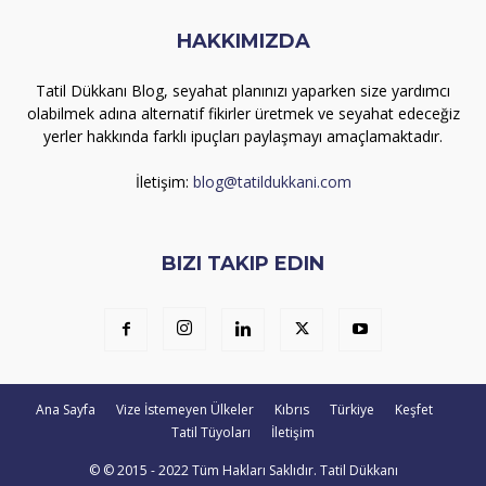
HAKKIMIZDA
Tatil Dükkanı Blog, seyahat planınızı yaparken size yardımcı
olabilmek adına alternatif fikirler üretmek ve seyahat edeceğiz
yerler hakkında farklı ipuçları paylaşmayı amaçlamaktadır.
İletişim:
blog@tatildukkani.com
BIZI TAKIP EDIN
Ana Sayfa
Vize İstemeyen Ülkeler
Kıbrıs
Türkiye
Keşfet
Tatil Tüyoları
İletişim
© © 2015 - 2022 Tüm Hakları Saklıdır. Tatil Dükkanı