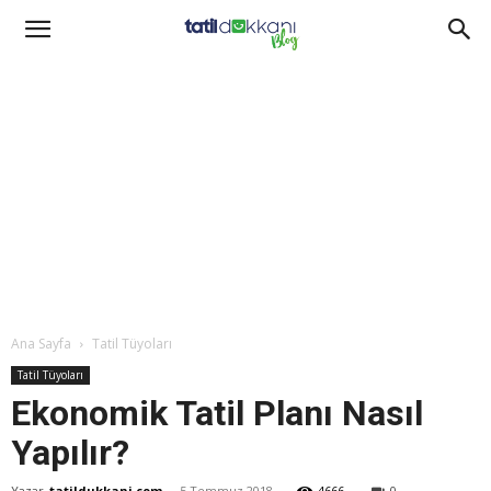
Ana Sayfa
Tatil Tüyoları
Tatil Tüyoları
Ekonomik Tatil Planı Nasıl
Yapılır?
Yazar
tatildukkani.com
-
5 Temmuz 2018
4666
0