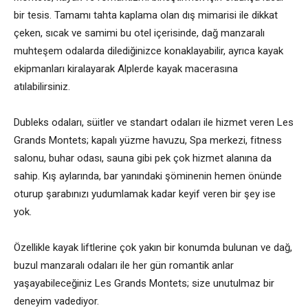
bir tesis. Tamamı tahta kaplama olan dış mimarisi ile dikkat
çeken, sıcak ve samimi bu otel içerisinde, dağ manzaralı
muhteşem odalarda dilediğinizce konaklayabilir, ayrıca kayak
ekipmanları kiralayarak Alplerde kayak macerasına
atılabilirsiniz.
Dubleks odaları, süitler ve standart odaları ile hizmet veren Les
Grands Montets; kapalı yüzme havuzu, Spa merkezi, fitness
salonu, buhar odası, sauna gibi pek çok hizmet alanına da
sahip. Kış aylarında, bar yanındaki şöminenin hemen önünde
oturup şarabınızı yudumlamak kadar keyif veren bir şey ise
yok.
Özellikle kayak liftlerine çok yakın bir konumda bulunan ve dağ,
buzul manzaralı odaları ile her gün romantik anlar
yaşayabileceğiniz Les Grands Montets; size unutulmaz bir
deneyim vadediyor.