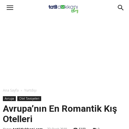
Ana Sayfa
Yurtdışı
Avrupa
Otel Tavsiyeleri
Avrupa’nın En Romantik Kış
Otelleri
Yazar
tatildukkani.com
-
22 Ocak 2019
5159
0