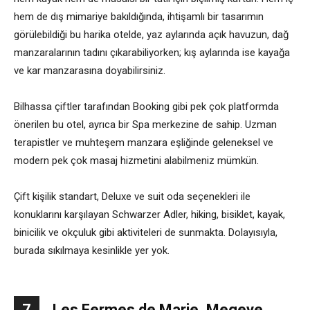
hem de dış mimariye bakıldığında, ihtişamlı bir tasarımın
görülebildiği bu harika otelde, yaz aylarında açık havuzun, dağ
manzaralarının tadını çıkarabiliyorken; kış aylarında ise kayağa
ve kar manzarasına doyabilirsiniz.
Bilhassa çiftler tarafından Booking gibi pek çok platformda
önerilen bu otel, ayrıca bir Spa merkezine de sahip. Uzman
terapistler ve muhteşem manzara eşliğinde geleneksel ve
modern pek çok masaj hizmetini alabilmeniz mümkün.
Çift kişilik standart, Deluxe ve suit oda seçenekleri ile
konuklarını karşılayan Schwarzer Adler, hiking, bisiklet, kayak,
binicilik ve okçuluk gibi aktiviteleri de sunmakta. Dolayısıyla,
burada sıkılmaya kesinlikle yer yok.
7
Les Fermes de Marie, Megeve,