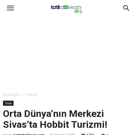
Ana Sayfa
Türkiye
Sivas
Orta Dünya’nın Merkezi
Sivas’ta Hobbit Turizmi!
Yazar
tatildukkani.com
-
19 Ağustos 2018
5703
0