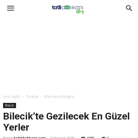
Ana Sayfa
Türkiye
Marmara Bölgesi
Bilecik
Bilecik’te Gezilecek En Güzel
Yerler
Yazar
tatildukkani.com
-
5 Haziran 2020
4488
0