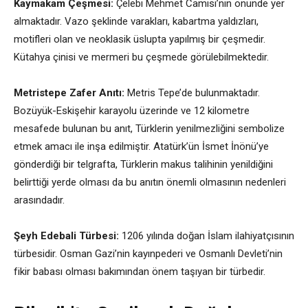
Kaymakam Çeşmesi:
Çelebi Mehmet Camisi’nin önünde yer
almaktadır. Vazo şeklinde varakları, kabartma yaldızları,
motifleri olan ve neoklasik üslupta yapılmış bir çeşmedir.
Kütahya çinisi ve mermeri bu çeşmede görülebilmektedir.
Metristepe Zafer Anıtı:
Metris Tepe’de bulunmaktadır.
Bozüyük-Eskişehir karayolu üzerinde ve 12 kilometre
mesafede bulunan bu anıt, Türklerin yenilmezliğini sembolize
etmek amacı ile inşa edilmiştir. Atatürk’ün İsmet İnönü’ye
gönderdiği bir telgrafta, Türklerin makus talihinin yenildiğini
belirttiği yerde olması da bu anıtın önemli olmasının nedenleri
arasındadır.
Şeyh Edebali Türbesi:
1206 yılında doğan İslam ilahiyatçısının
türbesidir. Osman Gazi’nin kayınpederi ve Osmanlı Devleti’nin
fikir babası olması bakımından önem taşıyan bir türbedir.