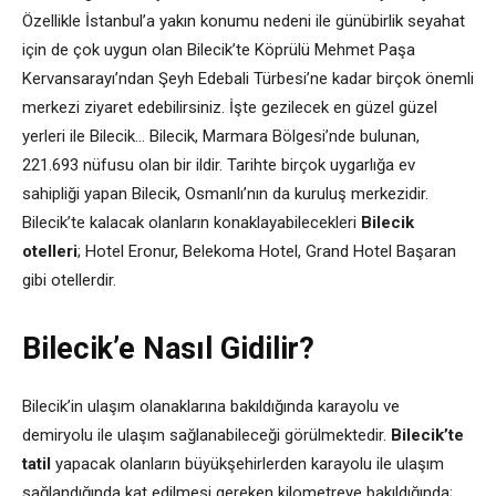
Özellikle İstanbul’a yakın konumu nedeni ile günübirlik seyahat
için de çok uygun olan Bilecik’te Köprülü Mehmet Paşa
Kervansarayı’ndan Şeyh Edebali Türbesi’ne kadar birçok önemli
merkezi ziyaret edebilirsiniz. İşte gezilecek en güzel güzel
yerleri ile Bilecik… Bilecik, Marmara Bölgesi’nde bulunan,
221.693 nüfusu olan bir ildir. Tarihte birçok uygarlığa ev
sahipliği yapan Bilecik, Osmanlı’nın da kuruluş merkezidir.
Bilecik’te kalacak olanların konaklayabilecekleri
Bilecik
otelleri
; Hotel Eronur, Belekoma Hotel, Grand Hotel Başaran
gibi otellerdir.
Bilecik’e Nasıl Gidilir?
Bilecik’in ulaşım olanaklarına bakıldığında karayolu ve
demiryolu ile ulaşım sağlanabileceği görülmektedir.
Bilecik’te
tatil
yapacak olanların büyükşehirlerden karayolu ile ulaşım
sağlandığında kat edilmesi gereken kilometreye bakıldığında;